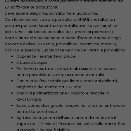
Questa descrizione è stata generata automaticamente da
un software di traduzione:
Deve essere elegante, scintillante e luccicante.
Con le penne per vetro e porcellana KREUL metalliche, i
creativi portano lucentezza metallica su tazze, bicchieri,
piatti, vasi, ciotole di cereali e co. Le vernici per vetro e
porcellana nella penna sono a base d'acqua e sono disegni
decorativi ideali su vetro, porcellana, ceramica, metallo,
acrilico e specchi. Luccicante vernice per vetro e porcellana
Coprente, resistente alla luce
A base d'acqua
Per la verniciatura su materiali resistenti al calore
come porcellana, vetro, ceramica e metallo
Con punta fine stabile per linee e contorni delicati,
larghezza del tratto ca. 1–2 mm
Dopo la polimerizzazione il dipinto è lavabile in
lavastoviglie
Ecco come: dipingi solo le superfici che non entrano in
contatto con il cibo.
Agitare bene prima dell'uso e prima di rimuovere il
tappo ca. 1-2 minuti. Premere più volte sulla carta fino
a quando il colore è visibile