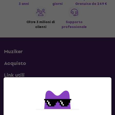
3 anni
giorni
Gratuita
da 249 €
Oltre 3 milioni di
Supporto
clienti
professionale
Muziker
Acquisto
Link utili
Contatti
Contattaci