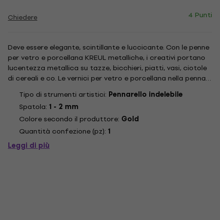
4 Punti
Chiedere
Deve essere elegante, scintillante e luccicante. Con le penne
per vetro e porcellana KREUL metalliche, i creativi portano
lucentezza metallica su tazze, bicchieri, piatti, vasi, ciotole
di cereali e co. Le vernici per vetro e porcellana nella penna
sono a base d'acqua e sono disegni decorativi ideali su
Tipo di strumenti artistici:
Pennarello indelebile
vetro, porcellana, ceramica, metallo,...
Spatola:
1 - 2 mm
Colore secondo il produttore:
Gold
Quantità confezione (pz):
1
Leggi di più