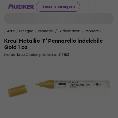
Tutte le categorie
Arte
Disegno
Pennarelli / Evidenziatori
Pennarelli
Kreul Metallic 'F' Pennarello indelebile
Gold 1 pz
Marca:
Kreul
Codice prodotto:
415183