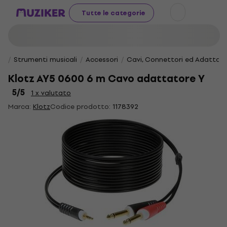
Tutte le categorie
Strumenti musicali
Accessori
Cavi, Connettori ed Adattato
Klotz AY5 0600 6 m Cavo adattatore Y
5
/5
1 x valutato
Marca:
Klotz
Codice prodotto:
1178392