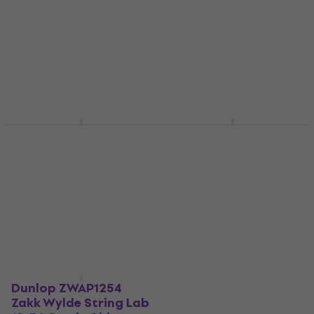
Dunlop DAP1254
Dunlop DAB1254
Corde Chitarra
Corde Chitarra
Acustica
Acustica
Corde Chitarra Acustica
Corde Chitarra Acustica
4,9
/5
4,9
/5
10,10 €
8,90 €
Disponibile
Disponibile
Dunlop ZWAP1254
Zakk Wylde String Lab