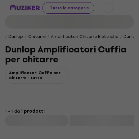
Tutte le categorie
Dunlop
Chitarre
Amplificatori Chitarre Elettriche
Dunlop 
Dunlop Amplificatori Cuffia
per chitarre
Amplificatori Cuffia per
chitarre - tutto
1 - 1 da
1 prodotti
Filtra