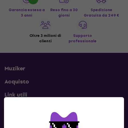
Garanzia estesa a
Reso fino a 30
Spedizione
3 anni
giorni
Gratuita
da 249 €
Oltre 3 milioni di
Supporto
clienti
professionale
Muziker
Acquisto
Link utili
Contatti