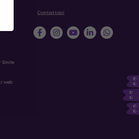
Contattaci
 Smile
ti web