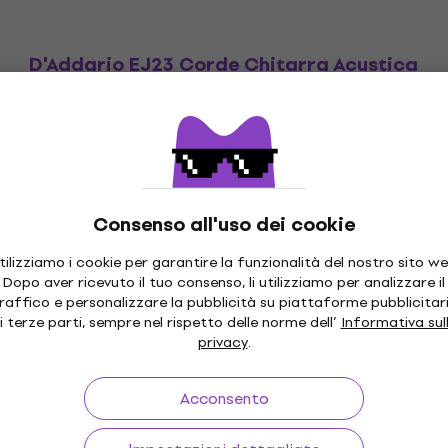
D'Addario EJ23 Corde Chitarra Acustica
Corde Chitarra Acustica
14 €
14,80 €
Disponibile
Consenso all'uso dei cookie
tilizziamo i cookie per garantire la funzionalità del nostro sito we
Dopo aver ricevuto il tuo consenso, li utilizziamo per analizzare il
raffico e personalizzare la pubblicità su piattaforme pubblicitar
0 giorni
Spedizione Gratuita
da 249 €
Oltre 3 m
i terze parti, sempre nel rispetto delle norme dell’
Informativa sul
privacy
.
Acconsento
sto
Link utili