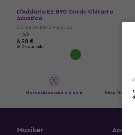
D'Addario EZ-890 Corde Chitarra
Acustica
Corde Chitarra Acustica
4,6
/5
6,90 €
Disponibile
U
t
Garanzia estesa a 3 anni
Reso fino a 3
d
Muziker
Acqui