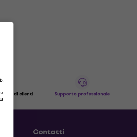
b.
ie
ilioni di clienti
Supporto professionale
la
Contatti