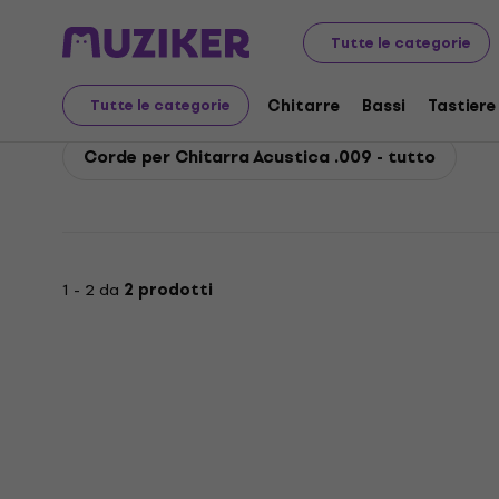
D'Addario
Chitarre
Corde per chitarra
Corde per c
Tutte le categorie
D'Addario Corde per Ch
Chitarre
Bassi
Tastiere
Tutte le categorie
Corde per Chitarra Acustica .009 - tutto
1 - 2 da
2 prodotti