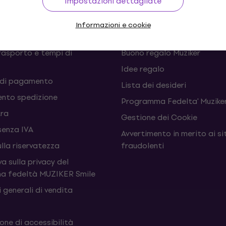
Impostazioni dettagliate
 recessi dal contratto
FAQ - Domande frequenti
Informazioni e cookie
Muziker Blog
rasporto e tempi di
Buono regalo Muziker
Idee regalo
 di pagamento
Lista dei desideri
nto spedizione
Programma Fedelta' Muziker
tra
Gestione dei Cookie
senza IVA
Avvertimento in merito ai si
ulla riservatezza
fraudolenti
a sulla privacy del
a fedeltà MUZIKER Smile
 generali di vendita
one di accessibilità