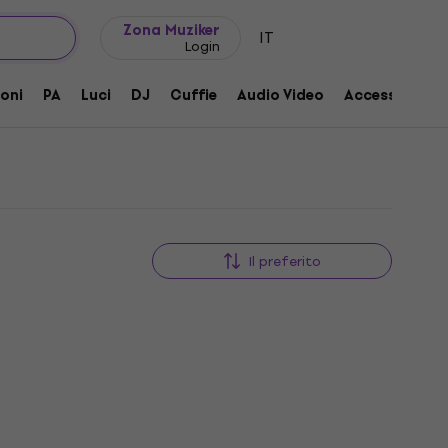
Idee regalo
FAQ
Muziker Blog
Zona Muziker
IT
Login
oni
PA
Luci
DJ
Cuffie
Audio Video
Accessori
Il preferito