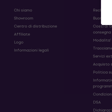
Chi siamo
Reclami e
Showroom
Buoni
Centro di distribuzione
Costi di t
consegna
Affiliate
Modalita'
Logo
Tracciame
Informazioni legali
Servizi ex
Acquisto 
Politica s
Informativ
programm
Condizioni
DSA
Dichiarazi