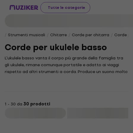
Tutte le categorie
Strumenti musicali
Chitarre
Corde per chitarra
Corde per
Corde per ukulele basso
L'ukulele basso vanta il corpo più grande della famiglia tra
gli ukulele, rimane comunque portatile e adatto ai viaggi
rispetto ad altri strumenti a corda. Produce un suono molto
più basso che supporta perfettamente un accordo da
concerto o uno del suo fratello tenore. Oltre a produrre
suoni incredibili e avere un aspetto gradevole, di tanto in
tanto l'ukulele basso ha bisogno di manutenzione. Se il tuo
1 - 30 da
30 prodotti
ukulele non riesce a tenere il passo, ti consigliamo per prima
cosa alcune corde nuove.
Filtra