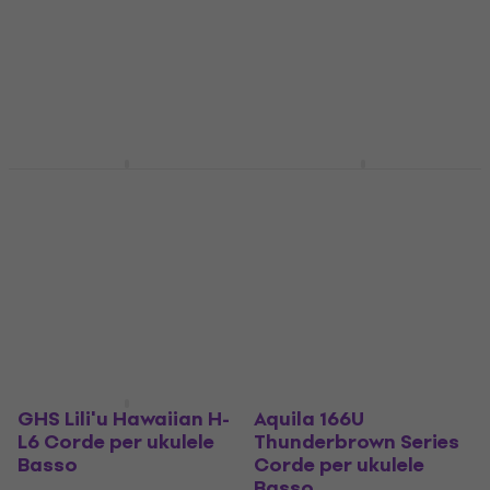
ukulele Basso
Corde per ukulele
Basso
Corde per ukulele Basso
Corde per ukulele Basso
8,09 €
9,59 €
Non disponibile
Non disponibile
Aquila 168U Thunder
Aquila 300U Round
Reds Corde per
Spiral Series Corde
ukulele Basso
per ukulele Basso
Corde per ukulele Basso
Corde per ukulele Basso
53,90 €
38,90 €
Disponibile presso il
Non disponibile
fornitore
GHS Lili'u Hawaiian H-
Aquila 166U
L6 Corde per ukulele
Thunderbrown Series
Basso
Corde per ukulele
Basso