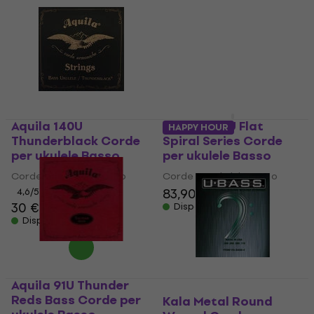
Aquila 140U
Aquila 200U Flat
HAPPY HOUR
Thunderblack Corde
Spiral Series Corde
per ukulele Basso
per ukulele Basso
Corde per ukulele Basso
Corde per ukulele Basso
83,90 €
4,6
/5
30 €
Disponibile
Disponibile
Aquila 91U Thunder
Reds Bass Corde per
Kala Metal Round