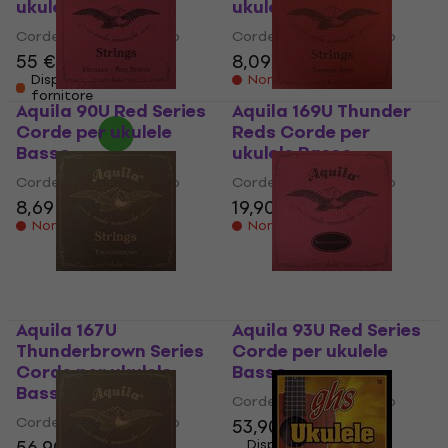
ukulele Basso
ukulele Basso
Corde per ukulele Basso
Corde per ukulele Basso
55 €
8,09 €
Disponibile presso il
Non disponibile
fornitore
Aquila 90U Red Series
Aquila 169U Thunder
Corde per ukulele
Reds Corde per
Basso
ukulele Basso
Corde per ukulele Basso
Corde per ukulele Basso
8,69 €
19,90 €
Non disponibile
Non disponibile
Aquila 167U
Aquila 93U Red Series
Thunderbrown Series
Corde per ukulele
Corde per ukulele
Basso
Basso
Corde per ukulele Basso
Corde per ukulele Basso
53,90 €
56,90 €
Disponibile presso il