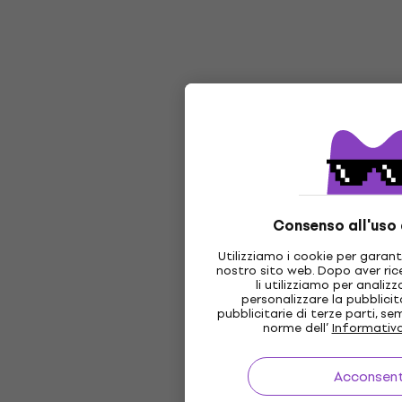
Consenso all'uso 
Utilizziamo i cookie per garant
nostro sito web. Dopo aver ric
li utilizziamo per analizz
personalizzare la pubblici
pubblicitarie di terze parti, se
norme dell’
Informativa
Acconsen