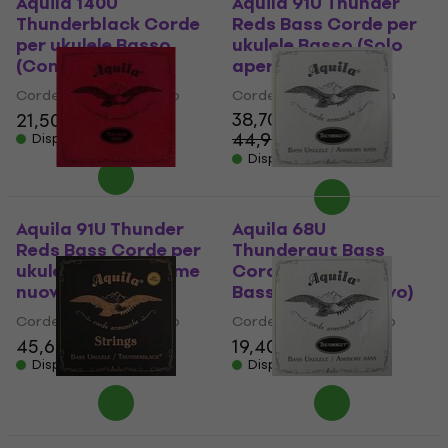
Aquila 140U
Aquila 91U Thunder
Thunderblack Corde
Reds Bass Corde per
per ukulele Basso
ukulele Basso (Solo
(Come nuovo)
aperto)
Corde per ukulele Basso
Corde per ukulele Basso
38,70 €
21,50 €
22,70 €
44,90 €
Disponibile
- 14 %
Disponibile
Aquila 91U Thunder
Aquila 68U
Reds Bass Corde per
Thundergut Bass
ukulele Basso (Come
Corde per ukulele
nuovo)
Basso (Come nuovo)
Corde per ukulele Basso
Corde per ukulele Basso
45,60 €
47,20 €
19,40 €
20,60 €
Disponibile
Disponibile
Aquila 170U
Aquila 69U