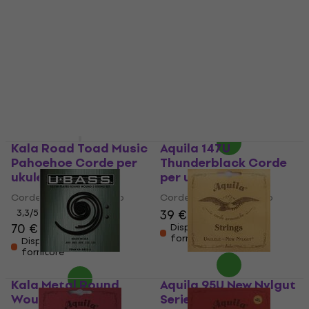
Thunderblack Series
Thundergut Bass
Corde per ukulele
Corde per ukulele
Basso
Basso
Corde per ukulele Basso
Corde per ukulele Basso
35,90 €
5
/5
43,40 €
Sulla strada
Disponibile presso il
fornitore
Kala Road Toad Music
Aquila 147U
Pahoehoe Corde per
Thunderblack Corde
ukulele Basso
per ukulele Basso
Corde per ukulele Basso
Corde per ukulele Basso
39 €
3,3
/5
70 €
Disponibile presso il
fornitore
Disponibile presso il
fornitore
Kala Metal Round
Aquila 95U New Nylgut
Wound Corde per
Series Corde per