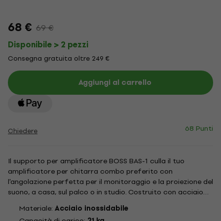
68 €
69 €
Disponibile > 2 pezzi
Consegna gratuita oltre 249 €
Aggiungi al carrello
68 Punti
Chiedere
Il supporto per amplificatore BOSS BAS-1 culla il tuo
amplificatore per chitarra combo preferito con
l'angolazione perfetta per il monitoraggio e la proiezione del
suono, a casa, sul palco o in studio. Costruito con acciaio
resistente per una lunga durata, il BAS-1 presenta un design
Materiale:
Acciaio inossidabile
inclinabile all'indietro regolabile e un braccio di supporto...
Capacità di carico:
21 kg