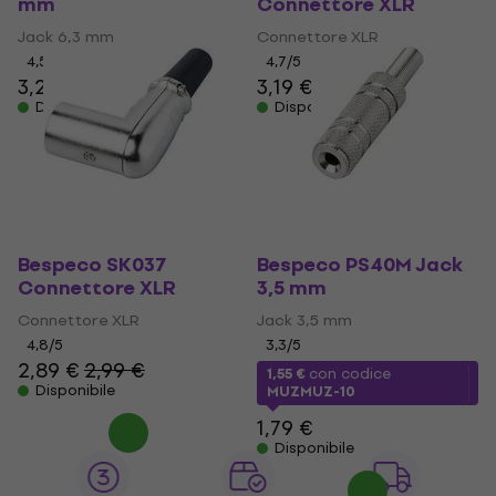
mm
Connettore XLR
Jack 6,3 mm
Connettore XLR
4,5
/5
4,7
/5
3,29 €
3,79 €
3,19 €
Disponibile
Disponibile
Bespeco SK037
Bespeco PS40M Jack
Connettore XLR
3,5 mm
Connettore XLR
Jack 3,5 mm
4,8
/5
3,3
/5
2,89 €
2,99 €
1,55 €
con codice
Disponibile
MUZMUZ-10
1,79 €
Disponibile