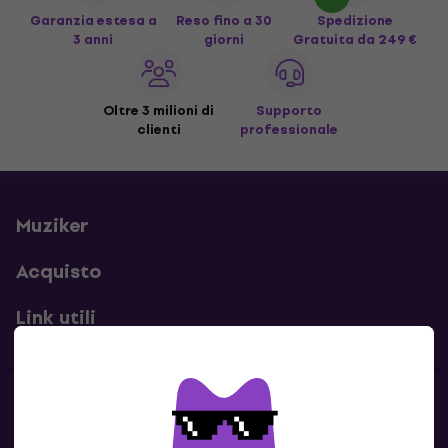
Garanzia estesa a
Reso fino a 30
Spedizione
3 anni
giorni
Gratuita
da 249 €
Oltre 3 milioni di
Supporto
clienti
professionale
Muziker
Acquisto
Link utili
Contatti