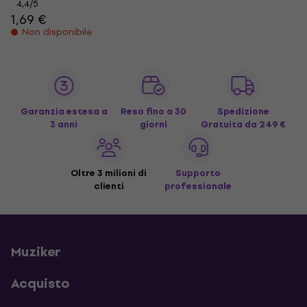
4,4
/5
1,69 €
Non disponibile
Garanzia estesa a
Reso fino a 30
Spedizione
3 anni
giorni
Gratuita
da 249 €
Oltre 3 milioni di
Supporto
clienti
professionale
Muziker
Acquisto