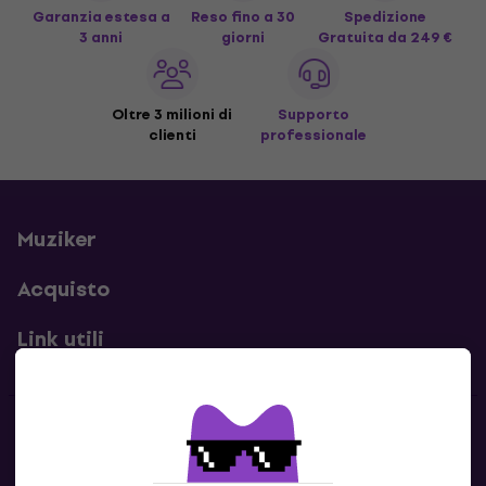
Garanzia estesa a
Reso fino a 30
Spedizione
3 anni
giorni
Gratuita
da 249 €
Oltre 3 milioni di
Supporto
clienti
professionale
Muziker
Acquisto
Link utili
Contatti