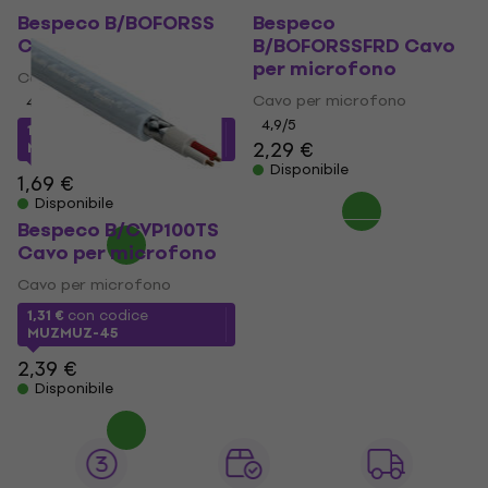
Bespeco B/BOFORSS
Bespeco
Cavo per microfono
B/BOFORSSFRD Cavo
per microfono
Cavo per microfono
Cavo per microfono
4,5
/5
4,9
/5
1,54 €
con codice
2,29 €
MUZMUZ-5
Disponibile
1,69 €
Disponibile
Bespeco B/CVP100TS
Cavo per microfono
Cavo per microfono
1,31 €
con codice
MUZMUZ-45
2,39 €
Disponibile