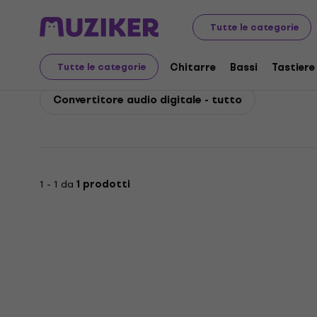
Behringer
Studio
Behringer Convertitore audio digita
Tutte le categorie
Behringer Convertitore
Chitarre
Bassi
Tastiere
Tutte le categorie
Convertitore audio digitale - tutto
1 - 1 da
1 prodotti