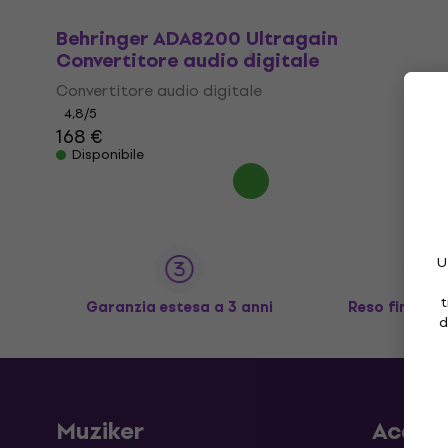
Behringer ADA8200 Ultragain
Convertitore audio digitale
Convertitore audio digitale
4,8
/5
168 €
Disponibile
U
t
Garanzia estesa a 3 anni
Reso fino a 3
d
Muziker
Acqui