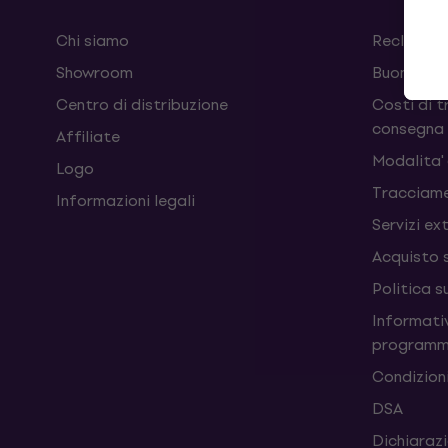
Chi siamo
Reclami e
Showroom
Buoni
Centro di distribuzione
Costi di t
consegna
Affiliate
Modalita'
Logo
Tracciame
Informazioni legali
Servizi ex
Acquisto 
Politica s
Informativ
programm
Condizioni
DSA
Dichiarazi