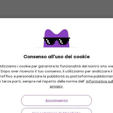
Consenso all'uso dei cookie
tilizziamo i cookie per garantire la funzionalità del nostro sito we
Dopo aver ricevuto il tuo consenso, li utilizziamo per analizzare il
raffico e personalizzare la pubblicità su piattaforme pubblicitar
0 giorni
Spedizione Gratuita
da 249 €
Oltre 3 m
i terze parti, sempre nel rispetto delle norme dell’
Informativa sul
privacy
.
Acconsento
sto
Link utili