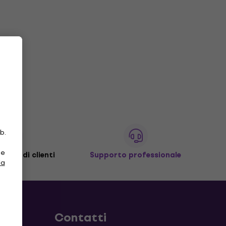
b.
ie
ilioni di clienti
Supporto professionale
la
Contatti