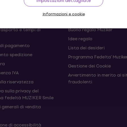
Impostazioni dettagliate
 recessi dal contratto
FAQ - Domande frequenti
Informazioni e cookie
Muziker Blog
rasporto e tempi di
Buono regalo Muziker
Idee regalo
 di pagamento
Lista dei desideri
nto spedizione
Programma Fedelta' Muziker
tra
Gestione dei Cookie
senza IVA
Avvertimento in merito ai si
ulla riservatezza
fraudolenti
a sulla privacy del
a fedeltà MUZIKER Smile
 generali di vendita
one di accessibilità