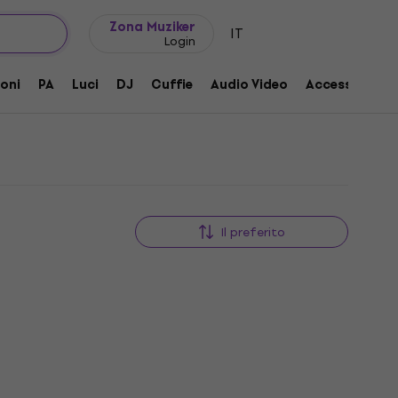
Idee regalo
FAQ
Muziker Blog
Zona Muziker
IT
Login
oni
PA
Luci
DJ
Cuffie
Audio Video
Accessori
Il preferito