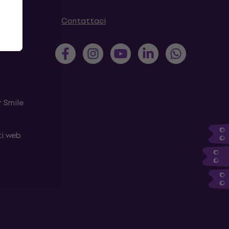
Contattaci
 Smile
ti web