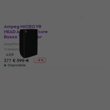
Disponibile
Disponibile
Ampeg SVT-410HLF
Fodera Amplificatore
Ampeg MICRO VR
Basso
HEAD Amplificatore
Basso Transistor
Fodera Amplificatore Basso
Amplificatore Basso
5
/5
111 €
Transistor
Disponibile
4,5
/5
377 €
395 €
- 5 %
Disponibile
Ampeg SVT-210AV CVR
Ampeg RB-210 CVR
Fodera Amplificatore
Fodera Amplificatore
Basso
Basso
Fodera Amplificatore Basso
Fodera Amplificatore Basso
4,8
/5
5
/5
70 €
91 €
92 €
Disponibile
Disponibile