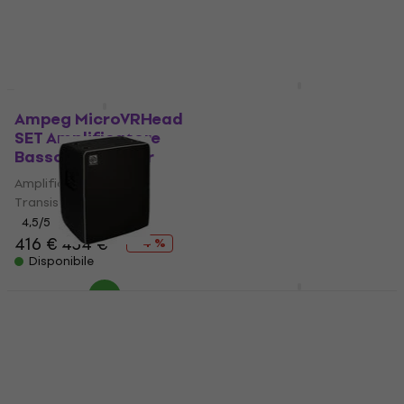
1.009 €
474 €
1.079,10 €
- 7 %
Disponibile
Disponibile
Ampeg SCR-DI Fodera
Amplificatore Basso
Ampeg MicroVRHead
SET Amplificatore
Fodera Amplificatore Basso
Basso Transistor
5
/5
40,40 €
Amplificatore Basso
Sulla strada
Transistor
4,5
/5
416 €
434 €
- 4 %
Disponibile
Ampeg SVT-212AV
Ampeg SVT-CL
Fodera Amplificatore
Amplificatore Basso
Basso
Valvolare
Fodera Amplificatore Basso
Amplificatore Basso
Valvolare
5
/5
5
/5