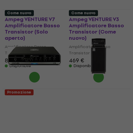
Come nuovo
Come nuovo
Ampeg VENTURE V7
Ampeg VENTURE V3
Amplificatore Basso
Amplificatore Basso
Transistor (Solo
Transistor (Come
aperto)
nuovo)
Amplificatore Basso
Amplificatore Basso
Transistor
Transistor
817 €
469 €
Disponibile
Disponibile
Promozione
Ampeg VENTURE V12
Ampeg Micro-CL
Amplificatore Basso
Stack Amplificatore
Transistor (Come
Basso Transistor
nuovo)
(Come nuovo)
Amplificatore Basso
Amplificatore Basso
Transistor
Transistor