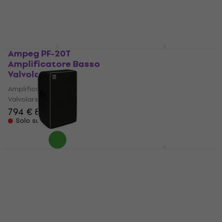
72,50 €
2.333 €
Sulla strada
Solo su richiesta
Ampeg PF-20T
Ampeg HSVT-CL
Amplificatore Basso
Heritage
Valvolare
Amplificatore Basso
Valvolare
Amplificatore Basso
Valvolare
Amplificatore Basso
Valvolare
794 €
802 €
3.299 €
Solo su richiesta
Solo su richiesta
Ampeg SVT-610HLF
Ampeg CVR PF410HLF
Fodera Amplificatore
Fodera Amplificatore
Basso
Basso
Fodera Amplificatore Basso
Fodera Amplificatore Basso
111 €
4,5
/5
122 €
Solo su richiesta
Solo su richiesta