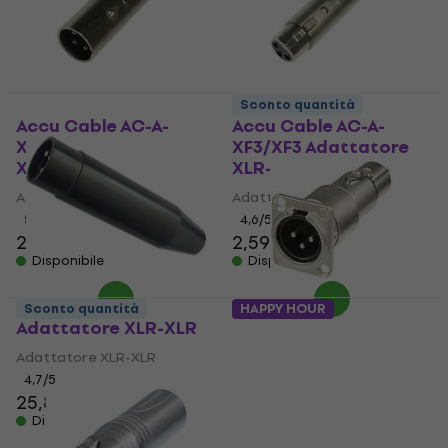
Sconto quantità
Accu Cable AC-A-
Accu Cable AC-A-
XM3/XM3 Adattatore
XF3/XF3 Adattatore
XLR-XLR
XLR-XLR
Adattatore XLR-XLR
Adattatore XLR-XLR
5
/5
4,6
/5
2,69 €
2,59 €
Disponibile
Disponibile
TIE TXLRD3
Sconto quantità
HAPPY HOUR
Adattatore XLR-XLR
Neutrik NA3MDF
Adattatore XLR-XLR
Adattatore XLR-XLR
4,7
/5
Adattatore XLR-XLR
25,80 €
5
/5
Disponibile
12,60 €
Disponibile