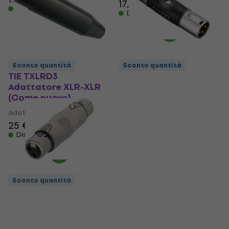
17,90 €
Disponibile
Disponibile
Sconto quantità
Sconto quantità
TIE TXLRD3
D'Addario Planet
Adattatore XLR-XLR
Waves PW-P047EE
(Come nuovo)
Adattatore XLR-XLR
(Solo aperto)
Adattatore XLR-XLR
Adattatore XLR-XLR
25 €
25,74 €
13,50 €
Disponibile
15,74 €
- 14 %
Disponibile
Sconto quantità
Neutrik NA3FF
D'Addario Planet
Adattatore XLR-XLR
Waves PW-P047EE
Adattatore XLR-XLR
Adattatore XLR-XLR
Adattatore XLR-XLR